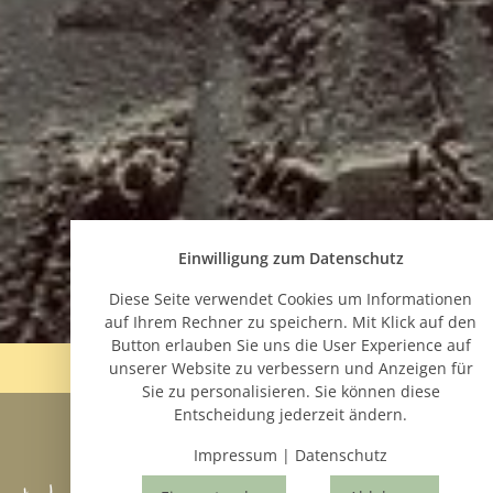
Kontakt & Anfahrt
Einwilligung zum Datenschutz
Diese Seite verwendet Cookies um Informationen
auf Ihrem Rechner zu speichern. Mit Klick auf den
Button erlauben Sie uns die User Experience auf
unserer Website zu verbessern und Anzeigen für
Sie zu personalisieren. Sie können diese
Entscheidung jederzeit ändern.
Impressum
|
Datenschutz