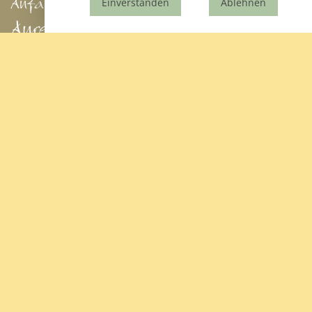
Anfahrt
Einverstanden
Ablehnen
Anreise mit dem Auto
Über die Autobahn A5 fahren Sie bis Freiburg Mitte
oder
Über die A8 bis Donaueschingen.
Von dort aus fahren Sie in Richtung Titisee-Neustadt
weiter.
Bereits vor Neustadt werden Sie per Verkehrsschild
über die B317 in Richtung Feldberg gelotst, nun heißt
es aufpassen, denn bevor Sie auf den Feldberg fahren,
geht in Bärental links eine Straße in Richtung
Altglashütten ab!
Anreise mit der Bahn
Der Hauptbahnhof Freiburg i.Br. liegt direkt an der
Verbindung von Basel Richtung Norden und wird