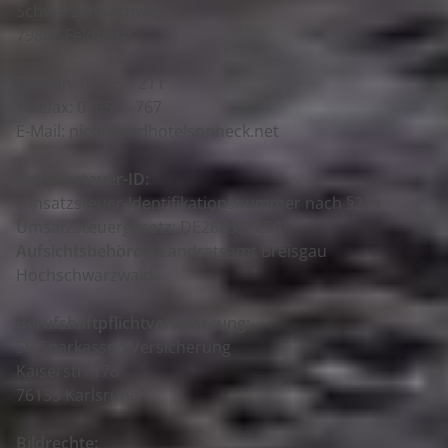
Schwarzenbachweg 5
79868
Feldberg
Telefon: 07655 - 211
Telefax: 07655 - 767
E-Mail:
nico@landhotelsonneck.net
Umsatzsteuer-ID:
Umsatzsteuer-Identifikationsnummer nach §27a
Umsatzsteuergesetz: DE280390250
Aufsichtsbehörde:
Landratsamt Breisgau
Hochschwarzwald
Berufshaftpflichtversicherung:
SV Sparkassen Versicherung
Kaiserstr. 178
76133 Karlsruhe
Bildrechte: