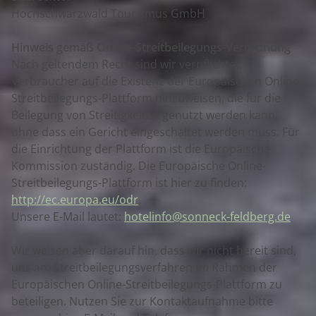
Hochschwarzwald Tourismus GmbH
Hinweis gemäß Online-Streitbeilegungs-Verordnung
Nach geltendem Recht sind wir verpflichtet,
Verbraucher auf die Existenz der Europäischen Online-
Streitbeilegungs-Plattform hinzuweisen, die für die
Beilegung von Streitigkeiten genutzt werden kann,
ohne dass ein Gericht eingeschaltet werden muss. Für
die Einrichtung der Plattform ist die Europäische
Kommission zuständig. Die Europäische Online-
Streitbeilegungs-Plattform ist hier zu finden:
http://ec.europa.eu/odr
.
Unsere E-Mail lautet:
hotelinfo@sonneck-feldberg.de
Wir weisen aber darauf hin, dass wir nicht bereit sind,
uns am Streitbeilegungsverfahren im Rahmen der
Europäischen Online-Streitbeilegungs-Plattform zu
beteiligen. Nutzen Sie zur Kontaktaufnahme bitte